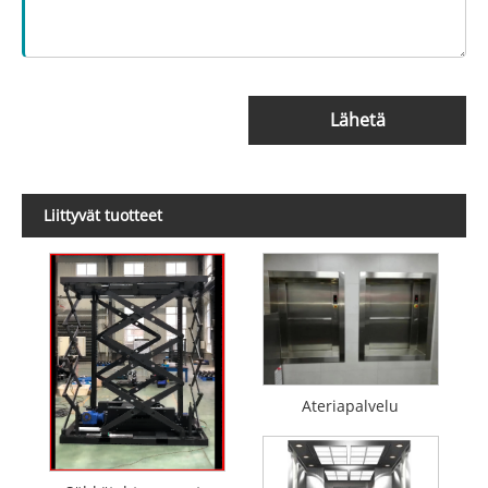
Lähetä
Liittyvät tuotteet
Ateriapalvelu