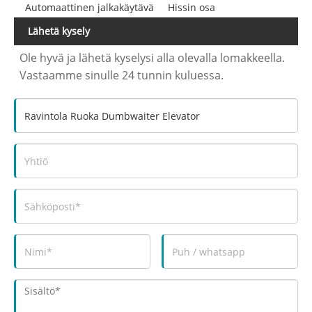
Automaattinen jalkakäytävä
Hissin osa
Lähetä kysely
Ole hyvä ja lähetä kyselysi alla olevalla lomakkeella.
Vastaamme sinulle 24 tunnin kuluessa.