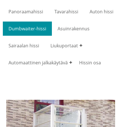
Panoraamahissi
Tavarahissi
Auton hissi
Dumbwaiter-hissi
Asuinrakennus
Sairaalan hissi
Liukuportaat
Automaattinen jalkakäytävä
Hissin osa