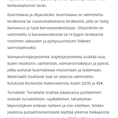
korkealaatuinen teräs.
Kuormalava ja ohjauskisko: kuormalava on valmistettu
teräksestä tai ruostumattomasta teräksestä, jolla on tietty
kantavuus ja hyvä korroosionkestävyys. Ohjainkisko on
valmistettu U-kanavateräksestä tai H-tyypin teräksestä
nostimen vakauden ja pystysuuntaisen liikkeen
varmistamiseksi.
Voimansiirtojärjestelmä: Käyttöjärjestelmä sisältää osia,
kuten moottorin, vaihteiston, voimansiirtoketjun ja pyörät,
jotka auttavat kuormalavaa nousemaan ja laskemaan.
Materiaalit sisältävät osat on yleensä valmistettu
kulutusta kestävistä materiaaleista, kuten Q235 ja 45#.
Turvalaite: Turvalaite sisältää pääasiassa putoamisen
estävän turvalaitteen, rajakytkimen, tahattoman
käynnistyksen estävän laitteen ja niin edelleen. Niiden
joukossa putoamisenestolaite käyttää yleensä mekaanista