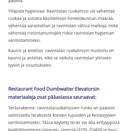
aikoina.
Ylläpidä hygieniaa: Ravintolan ruokahissi voi vähentää
ruokaa ja astioita käsittelevän henkilökunnan määrää,
vähentää varastotilan ja ravintolan välisiä matkoja, mikä
vähentää ristiintartuntojen riskiä ravintolan hygienian
varmistamiseksi.
Kaunis ja antelias: ravintolan ruokahissin muotoilu on
kaunis ja antelias, eikä se vaikuta ravintolan yleiseen
tyyliin ja sisustukseen.
Restaurant Food Dumbwaiter Elevatorsin
materiaaleja ovat pääasiassa seuraavat:
Teräsrakenne: ravintolaruokahissien runko on pääosin
valmistettu teräksestä koneen lujuuden ja kestävyyden
varmistamiseksi. Tässä käytetty teräs voi olla erityyppistä
käyttötilanteesta riippuen, yleensä Q235, Q345B ja muu