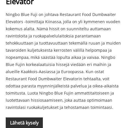
Elevator
Ningbo Blue Fuji on johtava Restaurant Food Dumbwaiter
Elevators -toimittaja Kiinassa, jolla on yli kymmenen vuoden
kokemus alalta. Nämä hissit on suunniteltu auttamaan
ravintoloita ja ruokapalvelulaitoksia parantamaan
tehokkuuttaan ja tuottavuuttaan tekemällä ruuan ja muiden
tavaroiden kuljetuksesta kerrosten välillä helpompaa ja
nopeampaa, mikä säästää lopulta aikaa ja vaivaa. Ningbo
Blue Fujin korkealaatuisia hissejä viedään eri maihin ja
alueille Kaakkois-Aasiassa ja Euroopassa. Kun ostat
Restaurant Food Dumbwaiter Elevatorin tehtaalta, voit
odottaa parasta myynninjälkeistä palvelua ja oikea-aikaista
toimitusta. Luota Ningbo Blue Fujin ammattitaitoiseen ja
luotettavaan hissiosaamiseen, joka auttaa optimoimaan
ravintolasi ruokakuljetukset ja tehostamaan toimintaasi.
Lähetä kysely