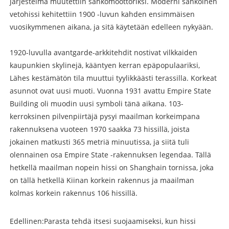
järjestelmä muutettiin sähkömoottoriksi. Moderni sähköinen
vetohissi kehitettiin 1900 -luvun kahden ensimmäisen
vuosikymmenen aikana, ja sitä käytetään edelleen nykyään.
1920-luvulla avantgarde-arkkitehdit nostivat vilkkaiden
kaupunkien skylinejä, kääntyen kerran epäpopulaariksi,
Lähes kestämätön tila muuttui tyylikkäästi terassilla. Korkeat
asunnot ovat uusi muoti. Vuonna 1931 avattu Empire State
Building oli muodin uusi symboli tänä aikana. 103-
kerroksinen pilvenpiirtäjä pysyi maailman korkeimpana
rakennuksena vuoteen 1970 saakka 73 hissillä, joista
jokainen matkusti 365 metriä minuutissa, ja siitä tuli
olennainen osa Empire State -rakennuksen legendaa. Tällä
hetkellä maailman nopein hissi on Shanghain tornissa, joka
on tällä hetkellä Kiinan korkein rakennus ja maailman
kolmas korkein rakennus 106 hissillä.
Edellinen:
Parasta tehdä itsesi suojaamiseksi, kun hissi