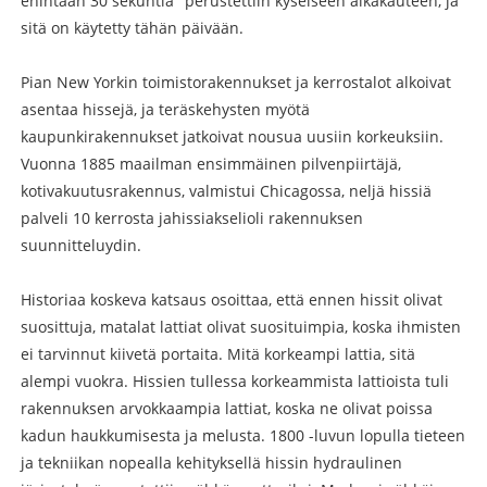
enintään 30 sekuntia" perustettiin kyseiseen aikakauteen, ja
sitä on käytetty tähän päivään.
Pian New Yorkin toimistorakennukset ja kerrostalot alkoivat
asentaa hissejä, ja teräskehysten myötä
kaupunkirakennukset jatkoivat nousua uusiin korkeuksiin.
Vuonna 1885 maailman ensimmäinen pilvenpiirtäjä,
kotivakuutusrakennus, valmistui Chicagossa, neljä hissiä
palveli 10 kerrosta ja
hissiakseli
oli rakennuksen
suunnitteluydin.
Historiaa koskeva katsaus osoittaa, että ennen hissit olivat
suosittuja, matalat lattiat olivat suosituimpia, koska ihmisten
ei tarvinnut kiivetä portaita. Mitä korkeampi lattia, sitä
alempi vuokra. Hissien tullessa korkeammista lattioista tuli
rakennuksen arvokkaampia lattiat, koska ne olivat poissa
kadun haukkumisesta ja melusta. 1800 -luvun lopulla tieteen
ja tekniikan nopealla kehityksellä hissin hydraulinen