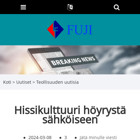
Koti
>
Uutiset
>
Teollisuuden uutisia
Hissikulttuuri höyrystä
sähköiseen
●
2024-03-08
●
3
●
Jätä minulle viesti