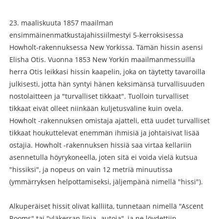
23. maaliskuuta 1857 maailman
ensimmäinen
matkustajahissi
ilmestyi 5-kerroksisessa
Howholt-rakennuksessa New Yorkissa. Tämän hissin asensi
Elisha Otis. Vuonna 1853 New Yorkin maailmanmessuilla
herra Otis leikkasi hissin kaapelin, joka on täytetty tavaroilla
julkisesti, jotta hän syntyi hänen keksimänsä turvallisuuden
nostolaitteen ja "turvalliset tikkaat". Tuolloin turvalliset
tikkaat eivät olleet niinkään kuljetusväline kuin ovela.
Howholt -rakennuksen omistaja ajatteli, että uudet turvalliset
tikkaat houkuttelevat enemmän ihmisiä ja johtaisivat lisää
ostajia. Howholt -rakennuksen hissiä saa virtaa kellariin
asennetulla höyrykoneella, joten sitä ei voida vielä kutsua
"hissiksi", ja nopeus on vain 12 metriä minuutissa
(ymmärryksen helpottamiseksi, jäljempänä nimellä "hissi").
Alkuperäiset hissit olivat kalliita, tunnetaan nimellä "Ascent
Rooms" tai "yläkerran linja -autoja", ja ne löydettiin