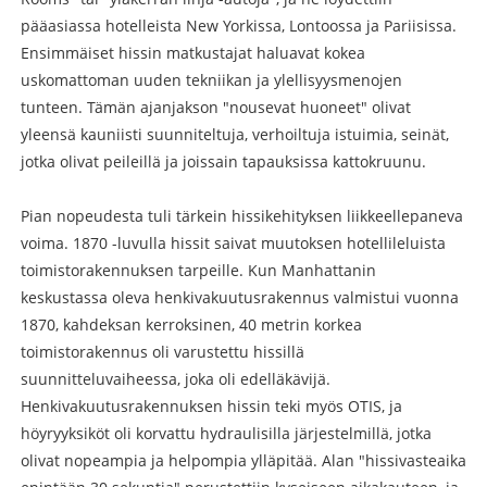
pääasiassa hotelleista New Yorkissa, Lontoossa ja Pariisissa.
Ensimmäiset hissin matkustajat haluavat kokea
uskomattoman uuden tekniikan ja ylellisyysmenojen
tunteen. Tämän ajanjakson "nousevat huoneet" olivat
yleensä kauniisti suunniteltuja, verhoiltuja istuimia, seinät,
jotka olivat peileillä ja joissain tapauksissa kattokruunu.
Pian nopeudesta tuli tärkein hissikehityksen liikkeellepaneva
voima. 1870 -luvulla hissit saivat muutoksen hotellileluista
toimistorakennuksen tarpeille. Kun Manhattanin
keskustassa oleva henkivakuutusrakennus valmistui vuonna
1870, kahdeksan kerroksinen, 40 metrin korkea
toimistorakennus oli varustettu hissillä
suunnitteluvaiheessa, joka oli edelläkävijä.
Henkivakuutusrakennuksen hissin teki myös OTIS, ja
höyryyksiköt oli korvattu hydraulisilla järjestelmillä, jotka
olivat nopeampia ja helpompia ylläpitää. Alan "hissivasteaika