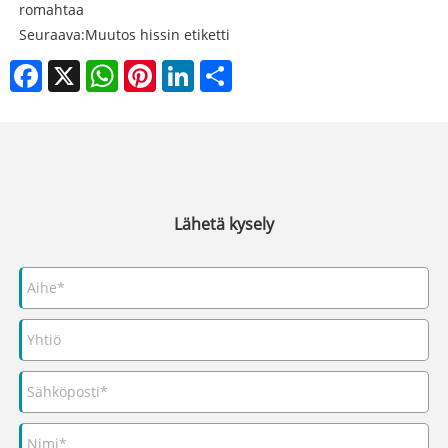
romahtaa
Seuraava:
Muutos hissin etiketti
Facebook
X
WhatsApp
Pinterest
LinkedIn
Share
Lähetä kysely