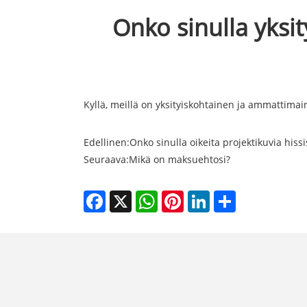
Onko sinulla yks
Kyllä, meillä on yksityiskohtainen ja ammattim
Edellinen:
Onko sinulla oikeita projektikuvia hissi
Seuraava:
Mikä on maksuehtosi?
Facebook
X
WhatsApp
Pinterest
LinkedIn
Share