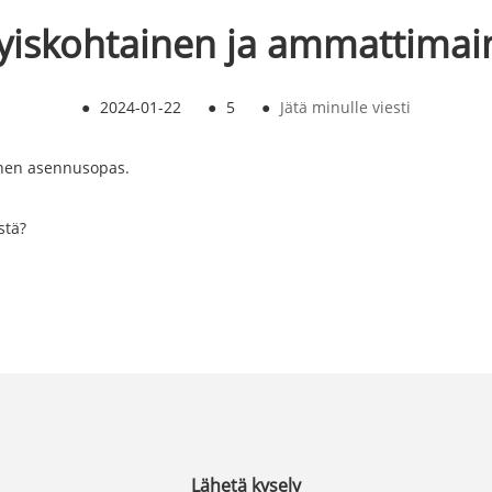
ityiskohtainen ja ammattima
●
2024-01-22
●
5
●
Jätä minulle viesti
ainen asennusopas.
stä?
Lähetä kysely