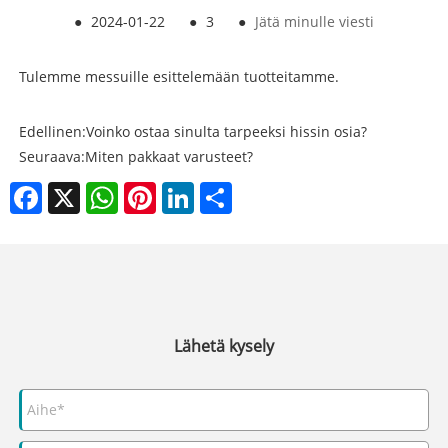
●
2024-01-22
●
3
●
Jätä minulle viesti
Tulemme messuille esittelemään tuotteitamme.
Edellinen:
Voinko ostaa sinulta tarpeeksi hissin osia?
Seuraava:
Miten pakkaat varusteet?
Facebook
X
WhatsApp
Pinterest
LinkedIn
Share
Lähetä kysely