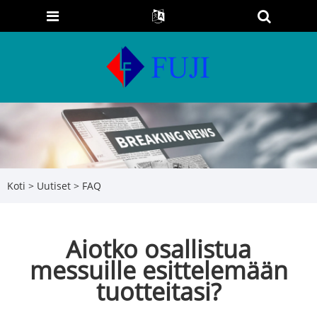
Koti
>
Uutiset
>
FAQ
Aiotko osallistua
messuille esittelemään
tuotteitasi?