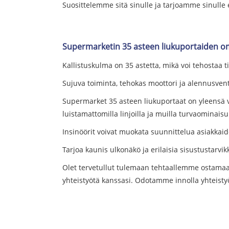
Suosittelemme sitä sinulle ja tarjoamme sinulle
Supermarketin 35 asteen liukuportaiden o
Kallistuskulma on 35 astetta, mikä voi tehostaa 
Sujuva toiminta, tehokas moottori ja alennusventt
Supermarket 35 asteen liukuportaat on yleensä var
luistamattomilla linjoilla ja muilla turvaominais
Insinöörit voivat muokata suunnittelua asiakk
Tarjoa kaunis ulkonäkö ja erilaisia ​​sisustustar
Olet tervetullut tulemaan tehtaallemme ostamaa
yhteistyötä kanssasi. Odotamme innolla yhteistyöt