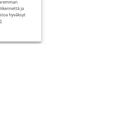
 paremman
ikennettä ja
stoa hyväksyt
ö
+86-13957699510
nbfuji@nbfuji.com.cn