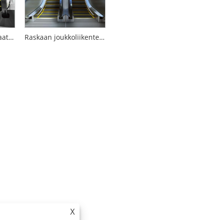
35 asteen liukuportaat ostoskeskuksiin
Raskaan joukkoliikenteen 35 asteen liukuportaat
X