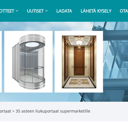
OTTEET
UUTISET
LADATA
LÄHETÄ KYSELY
OTA
ortaat
> 35 asteen liukuportaat supermarketille