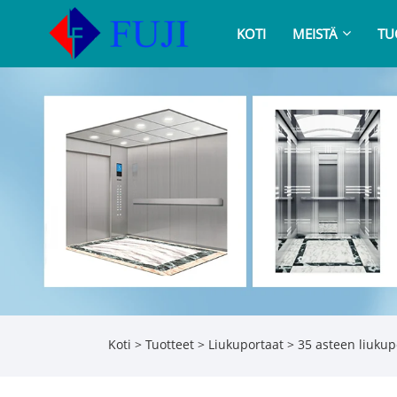
KOTI
MEISTÄ
TU
Koti
>
Tuotteet
>
Liukuportaat
>
35 asteen liukup