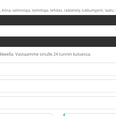
Kiina, valmistaja, toimittaja, tehdas, räätälöity, tukkumyynti, laatu,
makkeella. Vastaamme sinulle 24 tunnin kuluessa.