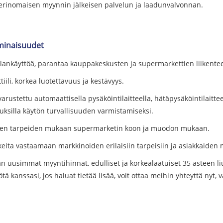
 erinomaisen myynnin jälkeisen palvelun ja laadunvalvonnan.
minaisuudet
tilankäyttöä, parantaa kauppakeskusten ja supermarkettien liikent
iili, korkea luotettavuus ja kestävyys.
ustettu automaattisella pysäköintilaitteella, hätäpysäköintilaitteell
uuksilla käytön turvallisuuden varmistamiseksi.
aiden tarpeiden mukaan supermarketin koon ja muodon mukaan.
vikkeita vastaamaan markkinoiden erilaisiin tarpeisiin ja asiakkaide
n uusimmat myyntihinnat, edulliset ja korkealaatuiset 35 asteen l
ä kanssasi, jos haluat tietää lisää, voit ottaa meihin yhteyttä nyt,