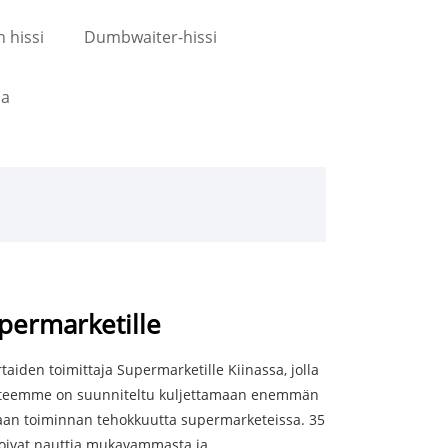
 hissi
Dumbwaiter-hissi
sa
permarketille
taiden toimittaja Supermarketille Kiinassa, jolla
tteemme on suunniteltu kuljettamaan enemmän
aan toiminnan tehokkuutta supermarketeissa. 35
voivat nauttia mukavammasta ja