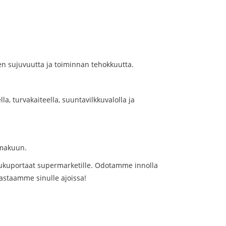
een sujuvuutta ja toiminnan tehokkuutta.
a, turvakaiteella, suuntavilkkuvalolla ja
n makuun.
iukuportaat supermarketille. Odotamme innolla
 vastaamme sinulle ajoissa!