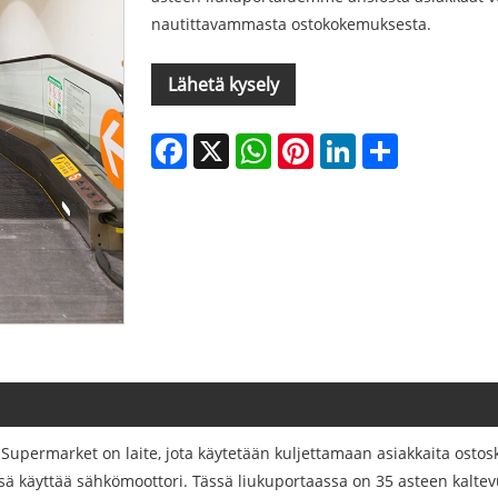
nautittavammasta ostokokemuksesta.
Lähetä kysely
Facebook
X
WhatsApp
Pinterest
LinkedIn
Share
Supermarket on laite, jota käytetään kuljettamaan asiakkaita ostos
leensä käyttää sähkömoottori. Tässä liukuportaassa on 35 asteen kalt