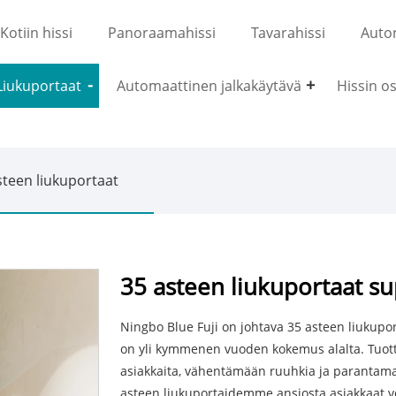
Kotiin hissi
Panoraamahissi
Tavarahissi
Auton
Liukuportaat
Automaattinen jalkakäytävä
Hissin o
steen liukuportaat
35 asteen liukuportaat su
Ningbo Blue Fuji on johtava 35 asteen liukupor
on yli kymmenen vuoden kokemus alalta. Tuo
asiakkaita, vähentämään ruuhkia ja parantam
asteen liukuportaidemme ansiosta asiakkaat 